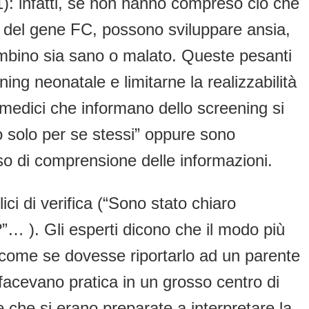
 (1): infatti, se non hanno compreso ciò che
o del gene FC, possono sviluppare ansia,
bambino sia sano o malato. Queste pesanti
ng neonatale e limitarne la realizzabilità
 medici che informano dello screening si
no solo per se stessi” oppure sono
so di comprensione delle informazioni.
i di verifica (“Sono stato chiaro
”… ). Gli esperti dicono che il modo più
o, come se dovesse riportarlo ad un parente
e facevano pratica in un grosso centro di
 che si erano preparate a interpretare la