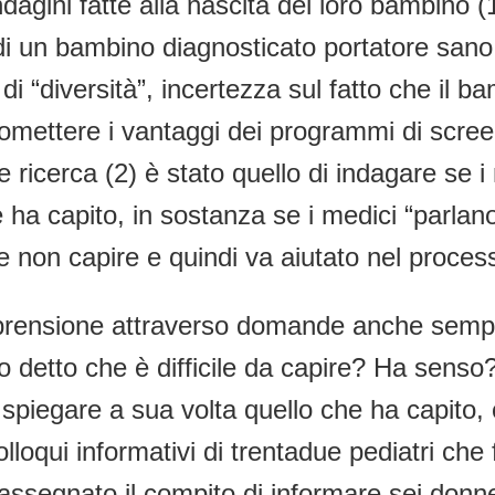
 indagini fatte alla nascita del loro bambino
di un bambino diagnosticato portatore san
i “diversità”, incertezza sul fatto che il 
ettere i vantaggi dei programmi di screeni
 ricerca (2) è stato quello di indagare se i
e ha capito, in sostanza se i medici “parla
e non capire e quindi va aiutato nel proces
mprensione attraverso domande anche semplic
 detto che è difficile da capire? Ha senso?
di spiegare a sua volta quello che ha capit
colloqui informativi di trentadue pediatri ch
assegnato il compito di informare sei donne