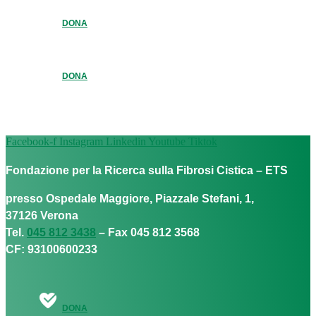
DONA
DONA
Facebook-f
Instagram
Linkedin
Youtube
Tiktok
Fondazione per la Ricerca sulla Fibrosi Cistica – ETS
presso Ospedale Maggiore, Piazzale Stefani, 1,
37126 Verona
Tel.
045 812 3438
– Fax 045 812 3568
CF: 93100600233
DONA