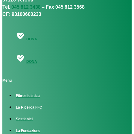
Tel.
045 812 3438
– Fax 045 812 3568
CF: 93100600233
DONA
DONA
Menu
Fibrosi cistica
La Ricerca FFC
Sostienici
La Fondazione