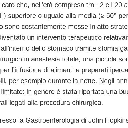
ato che, nell’età compresa tra i 2 e i 20 
superiore o uguale alla media (≥ 50° perc
vo sono costantemente messe in atto strate
 diventato un intervento terapeutico relati
 all’interno dello stomaco tramite stomia 
hirurgico in anestesia totale, una piccola s
er l’infusione di alimenti e preparati iperca
bili, per esempio durante la notte. Negli an
imitate: in genere è stata riportata una buo
ali legati alla procedura chirurgica.
 presso la Gastroenterologia di John Hopkin