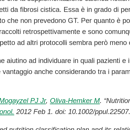
etti da fibrosi cistica. Essa è in grado di p
vento che non prevedono GT. Per quanto è po
i raccolti retrospettivamente e sono comunqu
spetto ad altri protocolli sembra però meno 
 aiutino ad individuare in quali pazienti e i
vantaggio anche considerando tra i parametr
Mogayzel PJ Jr
,
Oliva-Hemker M
. “
Nutriti
onol.
2012 Feb 1. doi: 10.1002/ppul.22507
 nutrition classification plan and its relati