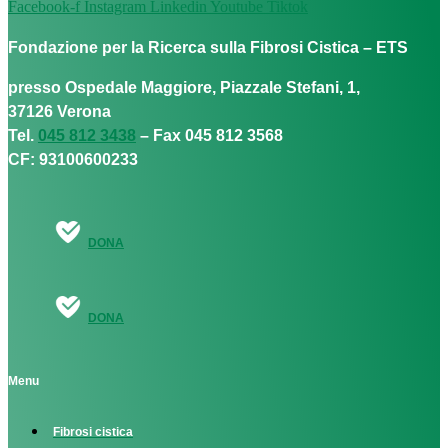
Facebook-f
Instagram
Linkedin
Youtube
Tiktok
Fondazione per la Ricerca sulla Fibrosi Cistica – ETS
presso Ospedale Maggiore, Piazzale Stefani, 1,
37126 Verona
Tel.
045 812 3438
– Fax 045 812 3568
CF: 93100600233
DONA
DONA
Menu
Fibrosi cistica