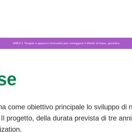
AREA 1 Terapie e approcci innovativi per correggere il difetto di base, genetica
se
ha come obiettivo principale lo sviluppo di 
progetto, della durata prevista di tre anni 
ization.