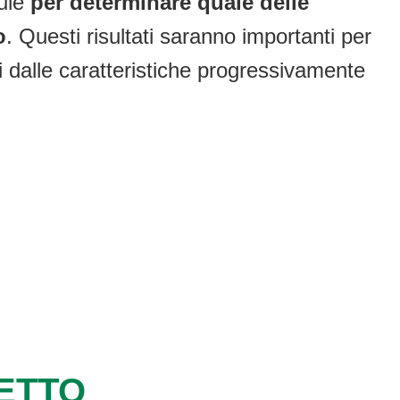
lule
per determinare quale delle
o
. Questi risultati saranno importanti per
ori dalle caratteristiche progressivamente
GETTO