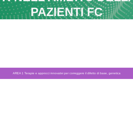
PAZIENTI FC
AREA 1 Terapie e approcci innovativi per correggere il difetto di base, genetica