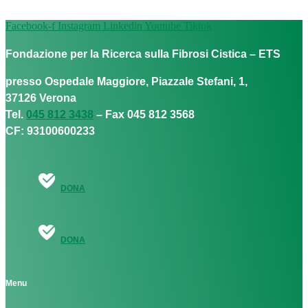
Facebook-f
Instagram
Linkedin
Youtube
Tiktok
Fondazione per la Ricerca sulla Fibrosi Cistica – ETS
presso Ospedale Maggiore, Piazzale Stefani, 1,
37126 Verona
Tel.
045 812 3438
– Fax 045 812 3568
CF: 93100600233
DONA
DONA
Menu