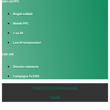
Altri siti FFC
Regali solidali
Mondo FFC
1 su 30
Lasciti testamentari
Link utili
Diventa volontario
Campagna 5x1000
Privacy Policy | Informativa cookie
Credits