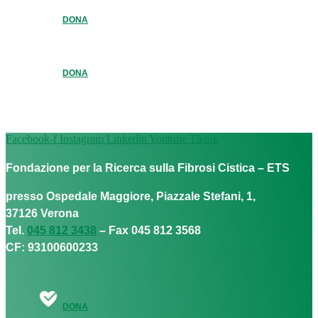
DONA
DONA
Facebook-f
Instagram
Linkedin
Youtube
Tiktok
Fondazione per la Ricerca sulla Fibrosi Cistica – ETS
presso Ospedale Maggiore, Piazzale Stefani, 1,
37126 Verona
Tel.
045 812 3438
– Fax 045 812 3568
CF: 93100600233
DONA