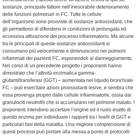
sostanze, principale fattore nell’inesorabile deterioramento
delle funzioni polmonari in FC. Tutte le cellule
dell’organismo sono provviste di sostanze antiossidanti, che
gli permettono di difendersi in condizioni di prolungata ed
eccessiva attivazione del processo infiammatorio. Ma alcune
tra le principali di queste sostanze antiossidanti si
consumano più velocemente e diminuiscono nei polmoni
infiammati dei pazienti FC, esponendoli al danneggiamento.
Nel corso di un precedente progetto i proponenti hanno
dimostrato che l’attività enzimatica gamma-
glutamiltransferasi (GGT) – aumentata nel liquido bronchiale
FC – può esercitare azioni proossidanti lesive, e sembra che
essa provenga proprio dalle cellule infiammatorie, ossia dai
granulociti neutrofili che si accumulano nel polmone malato. I
proponenti intendono accertare l’origine ed il ruolo esatto di
questo enzima per individuare i rapporti tra i livelli di GGT e
particolari fasi della malattia. Una migliore comprensione di
questi processi può portare alla messa a punto di protocolli