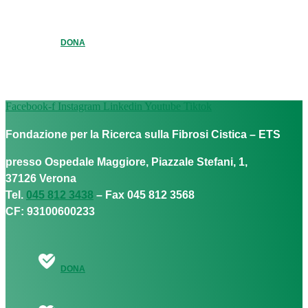
DONA
Facebook-f
Instagram
Linkedin
Youtube
Tiktok
Fondazione per la Ricerca sulla Fibrosi Cistica – ETS
presso Ospedale Maggiore, Piazzale Stefani, 1,
37126 Verona
Tel.
045 812 3438
– Fax 045 812 3568
CF: 93100600233
DONA