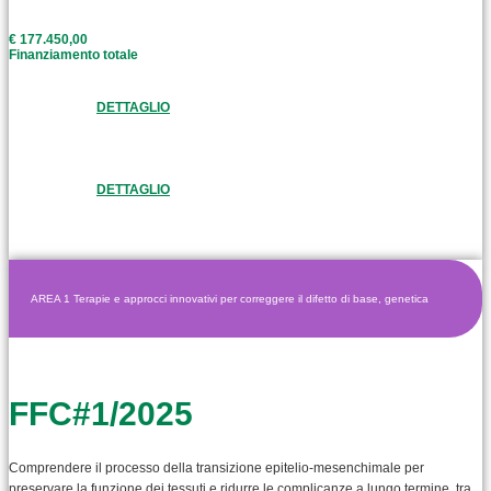
€ 177.450,00
Finanziamento totale
DETTAGLIO
DETTAGLIO
AREA 1 Terapie e approcci innovativi per correggere il difetto di base, genetica
FFC#1/2025
Comprendere il processo della transizione epitelio-mesenchimale per
preservare la funzione dei tessuti e ridurre le complicanze a lungo termine, tra