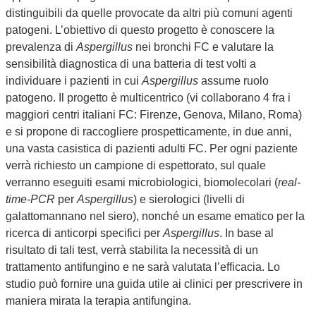
distinguibili da quelle provocate da altri più comuni agenti
patogeni. L’obiettivo di questo progetto è conoscere la
prevalenza di
Aspergillus
nei bronchi FC e valutare la
sensibilità diagnostica di una batteria di test volti a
individuare i pazienti in cui
Aspergillus
assume ruolo
patogeno. Il progetto è multicentrico (vi collaborano 4 fra i
maggiori centri italiani FC: Firenze, Genova, Milano, Roma)
e si propone di raccogliere prospetticamente, in due anni,
una vasta casistica di pazienti adulti FC. Per ogni paziente
verrà richiesto un campione di espettorato, sul quale
verranno eseguiti esami microbiologici, biomolecolari (
real-
time-PCR
per
Aspergillus
) e sierologici (livelli di
galattomannano nel siero), nonché un esame ematico per la
ricerca di anticorpi specifici per
Aspergillus
. In base al
risultato di tali test, verrà stabilita la necessità di un
trattamento antifungino e ne sarà valutata l’efficacia. Lo
studio può fornire una guida utile ai clinici per prescrivere in
maniera mirata la terapia antifungina.