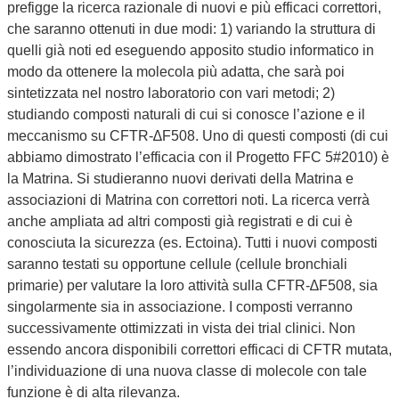
prefigge la ricerca razionale di nuovi e più efficaci correttori,
che saranno ottenuti in due modi: 1) variando la struttura di
quelli già noti ed eseguendo apposito studio informatico in
modo da ottenere la molecola più adatta, che sarà poi
sintetizzata nel nostro laboratorio con vari metodi; 2)
studiando composti naturali di cui si conosce l’azione e il
meccanismo su CFTR-∆F508. Uno di questi composti (di cui
abbiamo dimostrato l’efficacia con il Progetto FFC 5#2010) è
la Matrina. Si studieranno nuovi derivati della Matrina e
associazioni di Matrina con correttori noti. La ricerca verrà
anche ampliata ad altri composti già registrati e di cui è
conosciuta la sicurezza (es. Ectoina). Tutti i nuovi composti
saranno testati su opportune cellule (cellule bronchiali
primarie) per valutare la loro attività sulla CFTR-∆F508, sia
singolarmente sia in associazione. I composti verranno
successivamente ottimizzati in vista dei trial clinici. Non
essendo ancora disponibili correttori efficaci di CFTR mutata,
l’individuazione di una nuova classe di molecole con tale
funzione è di alta rilevanza.