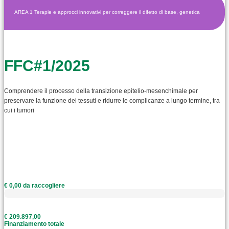
AREA 1 Terapie e approcci innovativi per correggere il difetto di base, genetica
FFC#1/2025
Comprendere il processo della transizione epitelio-mesenchimale per
preservare la funzione dei tessuti e ridurre le complicanze a lungo termine, tra
cui i tumori
€ 0,00 da raccogliere
€ 209.897,00
Finanziamento totale