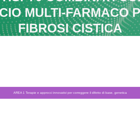
CCIO MULTI-FARMACO 
FIBROSI CISTICA
AREA 1 Terapie e approcci innovativi per correggere il difetto di base, genetica