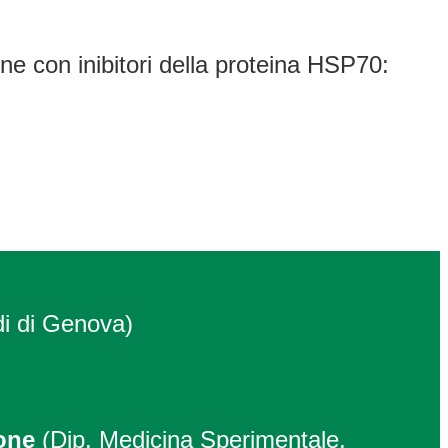
ne con inibitori della proteina HSP70:
di di Genova)
one
(Dip. Medicina Sperimentale,