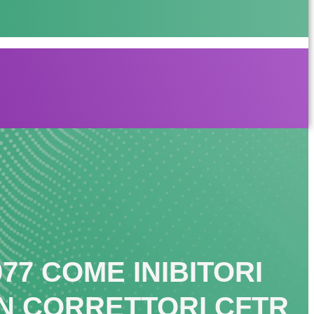
77 COME INIBITORI
ON CORRETTORI CFTR