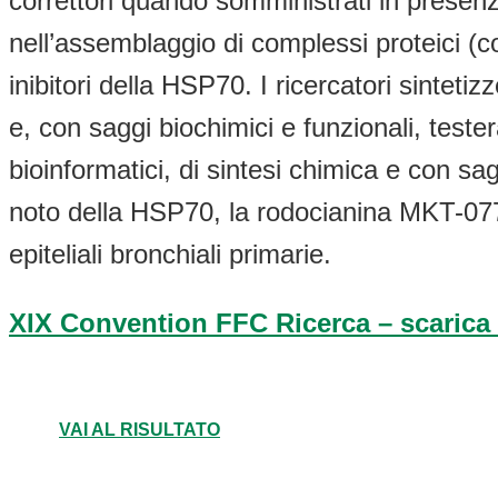
correttori quando somministrati in presenza 
nell’assemblaggio di complessi proteici (c
inibitori della HSP70. I ricercatori sintet
e, con saggi biochimici e funzionali, test
bioinformatici, di sintesi chimica e con sagg
noto della HSP70, la rodocianina MKT-077. 
epiteliali bronchiali primarie.
XIX Convention FFC Ricerca – scarica 
VAI AL RISULTATO