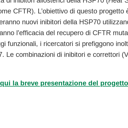
di inibitori allosterici della HSP70 (
Heat S
ome CFTR). L’obiettivo di questo progetto è 
izzeranno nuovi inibitori della HSP70 utilizz
eranno l’efficacia del recupero di CFTR muta
i funzionali, i ricercatori si prefiggono inol
Le combinazioni di inibitori e correttori (V
qui la breve presentazione del progett