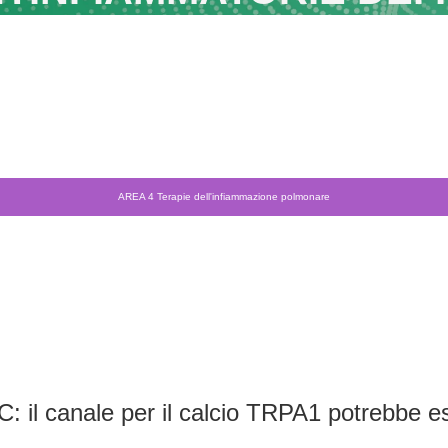
AREA 4 Terapie dell'infiammazione polmonare
C: il canale per il calcio TRPA1 potrebbe es