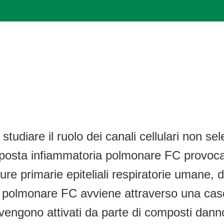
udiare il ruolo dei canali cellulari non selett
sposta infiammatoria polmonare FC provoc
lture primarie epiteliali respiratorie umane,
ne polmonare FC avviene attraverso una casc
vengono attivati da parte di composti dannosi 