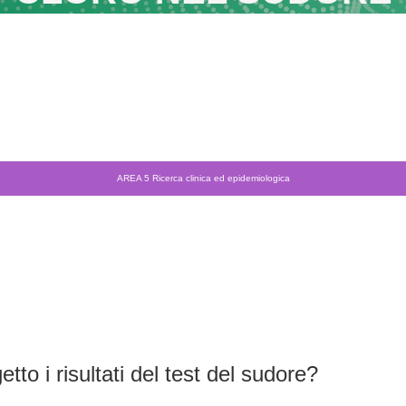
AREA 5 Ricerca clinica ed epidemiologica
to i risultati del test del sudore?