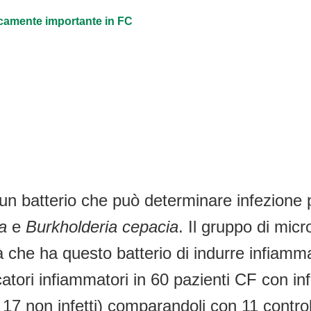
icamente importante in FC
un batterio che può determinare infezione p
a
e
Burkholderia cepacia
. Il gruppo di mic
tà che ha questo batterio di indurre infiam
rcatori infiammatori in 60 pazienti CF con i
7 non infetti) comparandoli con 11 controll