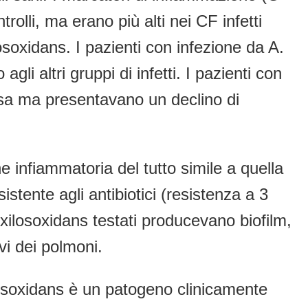
rolli, ma erano più alti nei CF infetti
losoxidans. I pazienti con infezione da A.
gli altri gruppi di infetti. I pazienti con
osa ma presentavano un declino di
infiammatoria del tutto simile a quella
stente agli antibiotici (resistenza a 3
i xilosoxidans testati producevano biofilm,
ivi dei polmoni.
losoxidans è un patogeno clinicamente