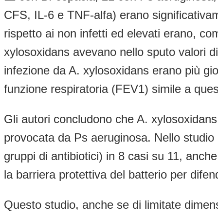
CFS, IL-6 e TNF-alfa) erano significativamen
rispetto ai non infetti ed elevati erano, co
xylosoxidans avevano nello sputo valori di TN
infezione da A. xylosoxidans erano più gi
funzione respiratoria (FEV1) simile a quest
Gli autori concludono che A. xylosoxidans
provocata da Ps aeruginosa. Nello studio da
gruppi di antibiotici) in 8 casi su 11, anch
la barriera protettiva del batterio per difen
Questo studio, anche se di limitate dimen