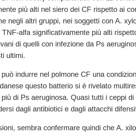
te più alti nel siero dei CF rispetto ai cont
me negli altri gruppi, nei soggetti con A. xy
F-alfa significativamente più alti rispetto a
ovani di quelli con infezione da Ps aerugin
i ultimi.
 può indurre nel polmone CF una condizione 
nese questo batterio si è rivelato multiresi
e più di Ps aeruginosa. Quasi tutti i ceppi d
dersi dagli antibiotici e dagli attacchi difens
sioni, sembra confermare quindi che A. xi