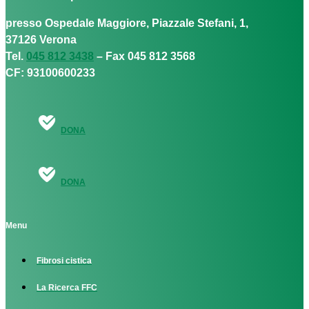
presso Ospedale Maggiore, Piazzale Stefani, 1,
37126 Verona
Tel.
045 812 3438
– Fax 045 812 3568
CF: 93100600233
DONA
DONA
Menu
Fibrosi cistica
La Ricerca FFC