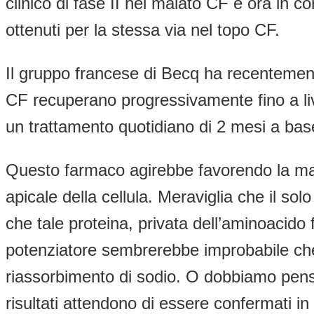
clinico di fase II nel malato CF è ora in cor
ottenuti per la stessa via nel topo CF.
Il gruppo francese di Becq ha recentemente
CF recuperano progressivamente fino a livel
un trattamento quotidiano di 2 mesi a bas
Questo farmaco agirebbe favorendo la ma
apicale della cellula. Meraviglia che il so
che tale proteina, privata dell’aminoacid
potenziatore sembrerebbe improbabile che 
riassorbimento di sodio. O dobbiamo pens
risultati attendono di essere confermati in 