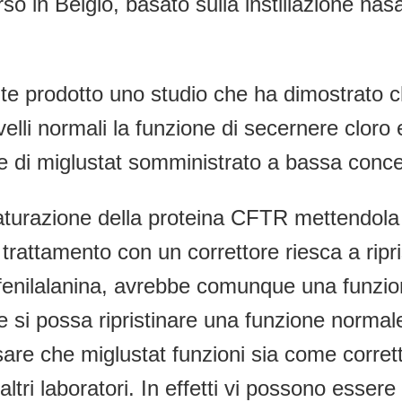
so in Belgio, basato sulla instillazione nasal
 prodotto uno studio che ha dimostrato che 
li normali la funzione di secernere cloro e
e di miglustat somministrato a bassa conce
turazione della proteina CFTR mettendola 
lo trattamento con un correttore riesca a ri
o fenilalanina, avrebbe comunque una funzi
si possa ripristinare una funzione normale 
are che miglustat funzioni sia come corre
altri laboratori. In effetti vi possono essere