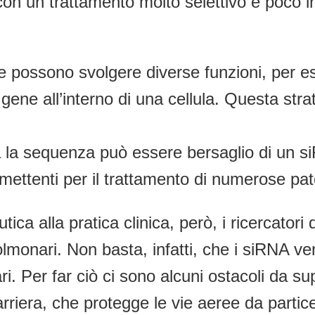
 con un trattamento molto selettivo e poco in
e possono svolgere diverse funzioni, per e
ene all’interno di una cellula. Questa str
a la sequenza può essere bersaglio di un s
mettenti per il trattamento di numerose patolo
ica alla pratica clinica, però, i ricercatori
olmonari. Non basta, infatti, che i siRNA ve
ri. Per far ciò ci sono alcuni ostacoli da su
arriera, che protegge le vie aeree da partice