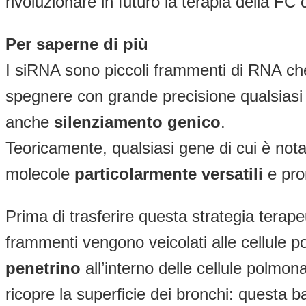
rivoluzionare in futuro la terapia della FC
Per saperne di più
I siRNA sono piccoli frammenti di RNA ch
spegnere con grande precisione qualsiasi g
anche
silenziamento genico
.
Teoricamente, qualsiasi gene di cui è not
molecole
particolarmente
versatili
e pro
Prima di trasferire questa strategia terapeut
frammenti vengono veicolati alle cellule p
penetrino
all’interno delle cellule polmona
ricopre la superficie dei bronchi: questa b