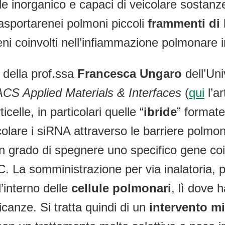
ale inorganico e capaci di veicolare sostanze 
rasportarenei polmoni piccoli
frammenti di
geni coinvolti nell’infiammazione polmonare 
o della prof.ssa
Francesca Ungaro
dell’Uni
ACS Applied Materials & Interfaces
(
qui
l’ar
elle, in particolari quelle “
ibride
” formate
olare i siRNA attraverso le barriere polmona
in grado di spegnere uno specifico gene co
. La somministrazione per via inalatoria, p
l’interno delle
cellule polmonari
, lì dove 
canze. Si tratta quindi di un
intervento mi