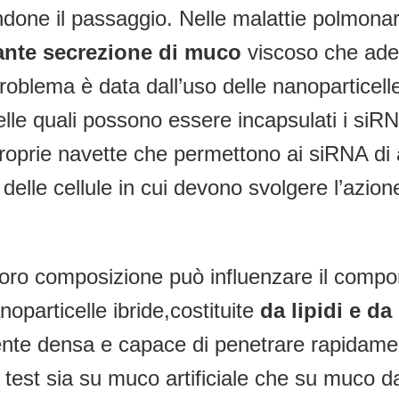
done il passaggio. Nelle malattie polmonari
nte secrezione di muco
viscoso che ader
oblema è data dall’uso delle nanoparticelle,
 delle quali possono essere incapsulati i siR
oprie navette che permettono ai siRNA di a
o delle cellule in cui devono svolgere l’azion
a loro composizione può influenzare il compo
oparticelle ibride,costituite
da
lipidi e d
ente densa e capace di penetrare rapidament
ti test sia su muco artificiale che su muco