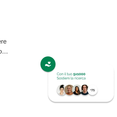
ere
no…