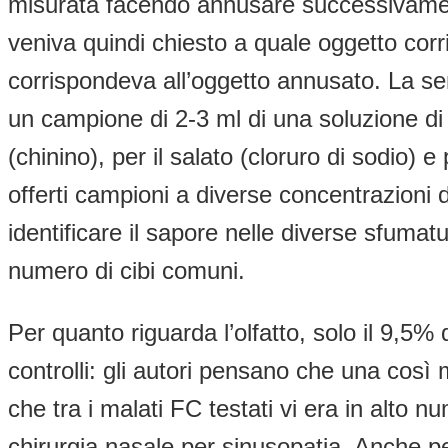
misurata facendo annusare successivament
veniva quindi chiesto a quale oggetto corr
corrispondeva all’oggetto annusato. La sen
un campione di 2-3 ml di una soluzione di s
(chinino), per il salato (cloruro di sodio) e
offerti campioni a diverse concentrazioni de
identificare il sapore nelle diverse sfumat
numero di cibi comuni.
Per quanto riguarda l’olfatto, solo il 9,5% 
controlli: gli autori pensano che una così mo
che tra i malati FC testati vi era in alto nu
chirurgia nasale per sinusopatia. Anche per