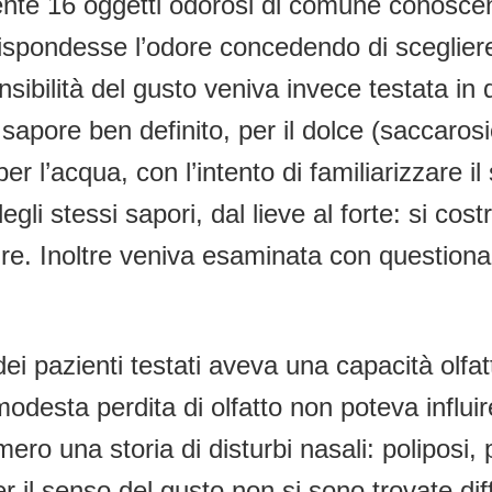
e 16 oggetti odorosi di comune conoscenza
ispondesse l’odore concedendo di scegliere 
sibilità del gusto veniva invece testata i
apore ben definito, per il dolce (saccarosio)
 per l’acqua, con l’intento di familiarizzare 
gli stessi sapori, dal lieve al forte: si cos
ure. Inoltre veniva esaminata con questionari
dei pazienti testati aveva una capacità olfat
desta perdita di olfatto non poteva influire su
mero una storia di disturbi nasali: poliposi, 
 il senso del gusto non si sono trovate diff