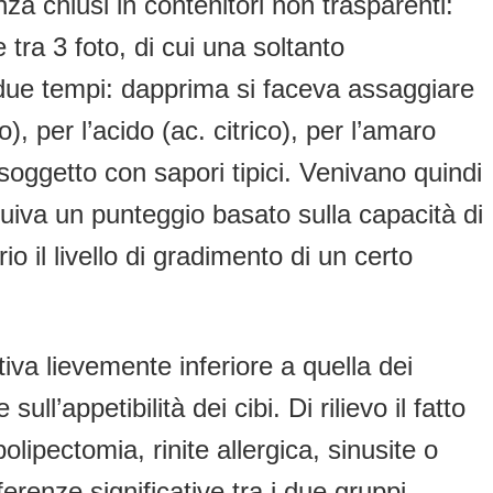
 chiusi in contenitori non trasparenti:
tra 3 foto, di cui una soltanto
n due tempi: dapprima si faceva assaggiare
, per l’acido (ac. citrico), per l’amaro
il soggetto con sapori tipici. Venivano quindi
truiva un punteggio basato sulla capacità di
o il livello di gradimento di un certo
tiva lievemente inferiore a quella dei
ll’appetibilità dei cibi. Di rilievo il fatto
polipectomia, rinite allergica, sinusite o
erenze significative tra i due gruppi,