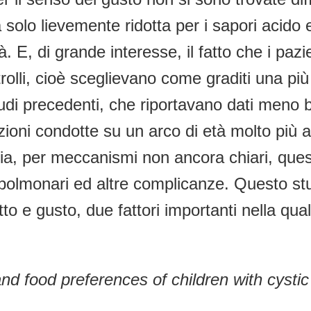
à solo lievemente ridotta per i sapori acido
à. E, di grande interesse, il fatto che i pa
rolli, cioè sceglievano come graditi una più
udi precedenti, che riportavano dati meno bril
zioni condotte su un arco di età molto più 
attia, per meccanismi non ancora chiari, q
lmonari ed altre complicanze. Questo studi
o e gusto, due fattori importanti nella qual
d food preferences of children with cystic