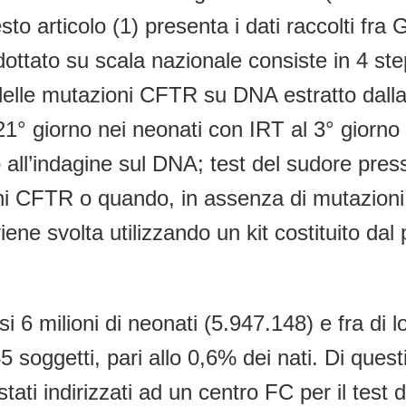
sto articolo (1) presenta i dati raccolti f
 adottato su scala nazionale consiste in 4 s
ne delle mutazioni CFTR su DNA estratto dal
 21° giorno nei neonati con IRT al 3° giorn
l’indagine sul DNA; test del sudore press
ni CFTR o quando, in assenza di mutazioni, 
ene svolta utilizzando un kit costituito dal
asi 6 milioni di neonati (5.947.148) e fra d
 soggetti, pari allo 0,6% dei nati. Di questi
ati indirizzati ad un centro FC per il test d