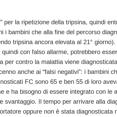
” per la ripetizione della tripsina, quindi e
 bambini che alla fine del percorso diagnost
o tripsina ancora elevata al 21° giorno). So
i, quindi con falso allarme, potrebbero esser
 per contro la malattia viene diagnosticat
cenno anche ai “falsi negativi”: i bambini c
agnosticati FC sono 65 e ben 55 di loro avev
 e ha bisogno di essere integrato con le al
svantaggio. Il tempo per arrivare alla diag
 portatore oppure non è stata diagnosticat