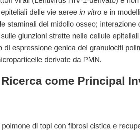
ttori virali (Lentivirus HIV-1-derivato) e non 
piteliali delle vie aeree
in vitro
e in modelli
llule staminali del midollo osseo; interazion
le giunzioni strette nelle cellule epiteliali
ilo di espressione genica dei granulociti p
microparticelle derivate da PMN.
C Ricerca come Principal I
 polmone di topi con fibrosi cistica e recupe