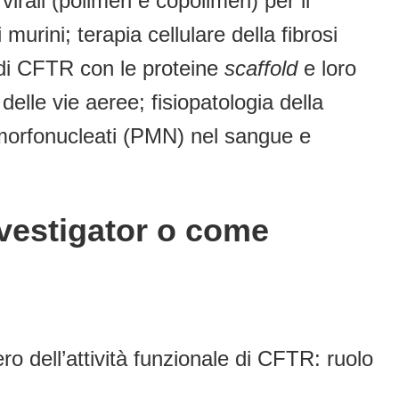
virali (polimeri e copolimeri) per il
 murini; terapia cellulare della fibrosi
e di CFTR con le proteine
scaffold
e loro
 delle vie aeree; fisiopatologia della
olimorfonucleati (PMN) nel sangue e
nvestigator o come
ro dell’attività funzionale di CFTR: ruolo