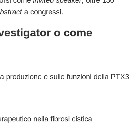
corsi come
invited speaker
, oltre 130
bstract
a congressi.
nvestigator o come
ulla produzione e sulle funzioni della PTX3
apeutico nella fibrosi cistica