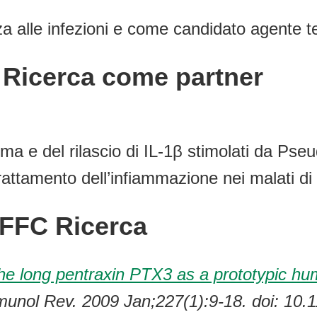
 alle infezioni e come candidato agente ter
C Ricerca come partner
ma e del rilascio di IL-1β stimolati da Ps
rattamento dell’infiammazione nei malati di f
 FFC Ricerca
he long pentraxin PTX3 as a prototypic hum
munol Rev. 2009 Jan;227(1):9-18. doi: 10.