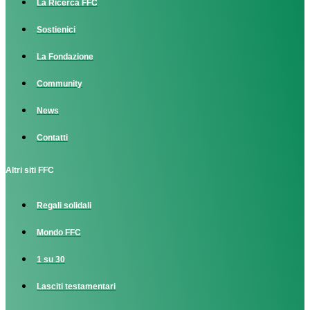
La Ricerca FFC
Sostienici
La Fondazione
Community
News
Contatti
Altri siti FFC
Regali solidali
Mondo FFC
1 su 30
Lasciti testamentari