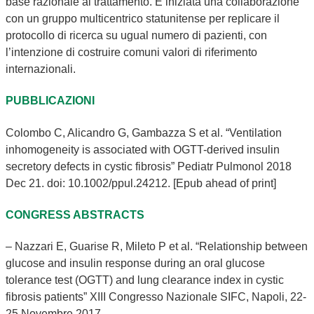
base razionale al trattamento. È iniziata una collaborazione
con un gruppo multicentrico statunitense per replicare il
protocollo di ricerca su ugual numero di pazienti, con
l’intenzione di costruire comuni valori di riferimento
internazionali.
PUBBLICAZIONI
Colombo C, Alicandro G, Gambazza S et al. “Ventilation
inhomogeneity is associated with OGTT-derived insulin
secretory defects in cystic fibrosis” Pediatr Pulmonol 2018
Dec 21. doi: 10.1002/ppul.24212. [Epub ahead of print]
CONGRESS ABSTRACTS
– Nazzari E, Guarise R, Mileto P et al. “Relationship between
glucose and insulin response during an oral glucose
tolerance test (OGTT) and lung clearance index in cystic
fibrosis patients” XIII Congresso Nazionale SIFC, Napoli, 22-
25 Novembre 2017