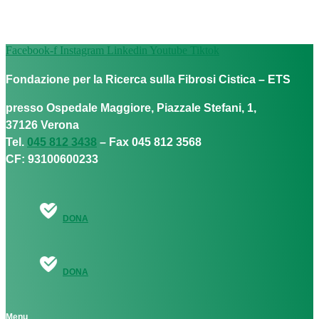
Facebook-f
Instagram
Linkedin
Youtube
Tiktok
Fondazione per la Ricerca sulla Fibrosi Cistica – ETS
presso Ospedale Maggiore, Piazzale Stefani, 1,
37126 Verona
Tel.
045 812 3438
– Fax 045 812 3568
CF: 93100600233
DONA
DONA
Menu