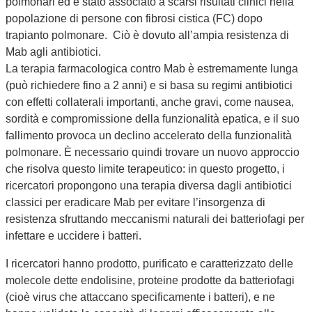
polmonari ed è stato associato a scarsi risultati clinici nella
popolazione di persone con fibrosi cistica (FC) dopo
trapianto polmonare. Ciò è dovuto all’ampia resistenza di
Mab agli antibiotici.
La terapia farmacologica contro Mab è estremamente lunga
(può richiedere fino a 2 anni) e si basa su regimi antibiotici
con effetti collaterali importanti, anche gravi, come nausea,
sordità e compromissione della funzionalità epatica, e il suo
fallimento provoca un declino accelerato della funzionalità
polmonare. È necessario quindi trovare un nuovo approccio
che risolva questo limite terapeutico: in questo progetto, i
ricercatori propongono una terapia diversa dagli antibiotici
classici per eradicare Mab per evitare l’insorgenza di
resistenza sfruttando meccanismi naturali dei batteriofagi per
infettare e uccidere i batteri.
I ricercatori hanno prodotto, purificato e caratterizzato delle
molecole dette endolisine, proteine prodotte da batteriofagi
(cioè virus che attaccano specificamente i batteri), e ne