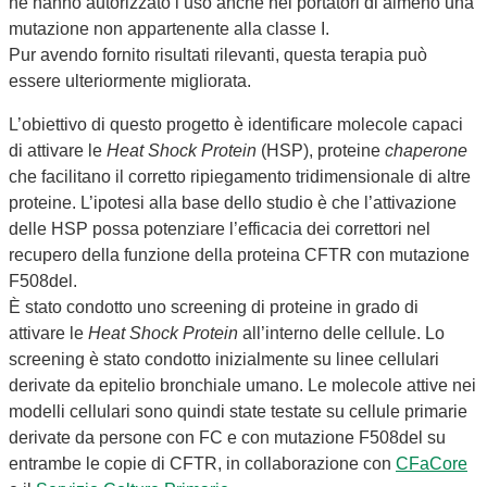
ne hanno autorizzato l’uso anche nei portatori di almeno una
mutazione non appartenente alla classe I.
Pur avendo fornito risultati rilevanti, questa terapia può
essere ulteriormente migliorata.
L’obiettivo di questo progetto è identificare molecole capaci
di attivare le
Heat Shock Protein
(HSP), proteine
chaperone
che facilitano il corretto ripiegamento tridimensionale di altre
proteine. L’ipotesi alla base dello studio è che l’attivazione
delle HSP possa potenziare l’efficacia dei correttori nel
recupero della funzione della proteina CFTR con mutazione
F508del.
È stato condotto uno screening di proteine in grado di
attivare le
Heat Shock Protein
all’interno delle cellule. Lo
screening è stato condotto inizialmente su linee cellulari
derivate da epitelio bronchiale umano. Le molecole attive nei
modelli cellulari sono quindi state testate su cellule primarie
derivate da persone con FC e con mutazione F508del su
entrambe le copie di CFTR, in collaborazione con
CFaCore