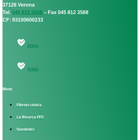
37126 Verona
Tel.
045 812 3438
– Fax 045 812 3568
CF: 93100600233
DONA
DONA
Menu
Fibrosi cistica
La Ricerca FFC
Sostienici