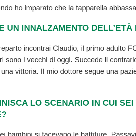
ndo ho imparato che la tapparella abbassa
E UN INNALZAMENTO DELL’ETÀ M
eparto incontrai Claudio, il primo adulto FC
 ieri sono i vecchi di oggi. Succede il contr
È una vittoria. Il mio dottore segue una pazi
ISCA LO SCENARIO IN CUI SEI
E?
i bambini si facevano le battiture. Passavi p