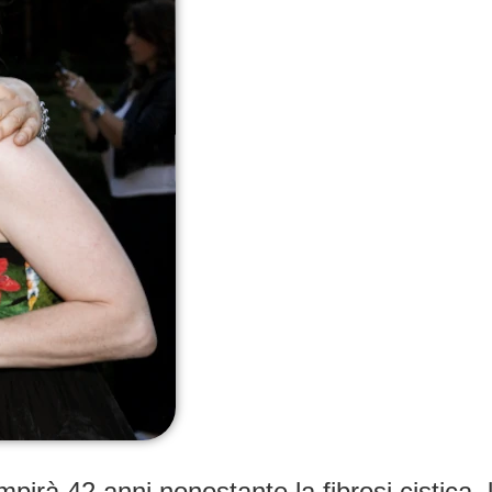
irà 42 anni nonostante la fibrosi cistica, l