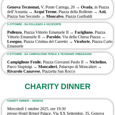
Genova
Tecnomat,
V. Ponte Carrega, 20 →
Ovada
, in Piazza
dell’Assunta →
Acqui Terme
, Piazza della Bollente →
Asti
,
Piazza San Secondo →
Moncalvo
, Piazza Garibaldi
3 OTTOBRE - DA POLLENZO A VICOFORTE
Pollenzo
, Piazza Vittorio Emanuele II →
Farigliano
, Piazza
Vittorio Emanuele II →
Paroldo
, Via della Chiesa Piazza →
Lesegno
, Piazza Cristina del Carretto →
Vicoforte
, Piazza Carlo
Emanuele
4 OTTOBRE - DA CAMPIGLIONE FENILE A TECNOMAT ORBASSANO
Campiglione Fenile
, Piazza Giovanni Paolo II →
Nichelino
,
Parco Stupinigi →
Moncalieri
, Palaexpo di Moncalieri →
Rivarolo Canavese
, Piazzetta San Rocco
CHARITY DINNER
CHARITY DINNER – GENOVA
Mercoledì 1 ottobre 2025, ore 19:30
presso
Hotel Bristol Palace, Via XX Settembre, 35, Genova