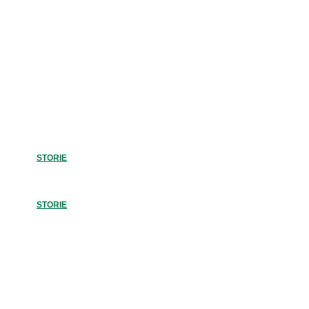
STORIE DI PERSONE COME
TE
Volti e voci che raccontano la quotidianità di chi convive, gior
giorno, un respiro per volta, con la fibrosi cistica.
STORIE
STORIE