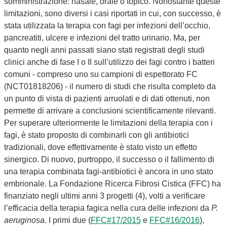
somministrazione: nasale, orale o topico. Nonostante queste
limitazioni, sono diversi i casi riportati in cui, con successo, è
stata utilizzata la terapia con fagi per infezioni dell’occhio,
pancreatiti, ulcere e infezioni del tratto urinario. Ma, per
quanto negli anni passati siano stati registrati degli studi
clinici anche di fase I o II sull’utilizzo dei fagi contro i batteri
comuni - compreso uno su campioni di espettorato FC
(NCT01818206) - il numero di studi che risulta completo da
un punto di vista di pazienti arruolati e di dati ottenuti, non
permette di arrivare a conclusioni scientificamente rilevanti.
Per superare ulteriormente le limitazioni della terapia con i
fagi, è stato proposto di combinarli con gli antibiotici
tradizionali, dove effettivamente è stato visto un effetto
sinergico. Di nuovo, purtroppo, il successo o il fallimento di
una terapia combinata fagi-antibiotici è ancora in uno stato
embrionale. La Fondazione Ricerca Fibrosi Cistica (FFC) ha
finanziato negli ultimi anni 3 progetti (4), volti a verificare
l’efficacia della terapia fagica nella cura delle infezioni da
P.
aeruginosa
. I primi due (
FFC#17/2015
e
FFC#16/2016
),