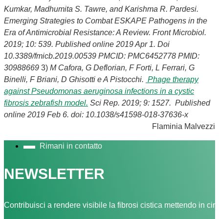
Kumkar, Madhumita S. Tawre, and Karishma R. Pardesi.
Emerging Strategies to Combat ESKAPE Pathogens in the
Era of Antimicrobial Resistance: A Review. Front Microbiol.
2019; 10: 539. Published online 2019 Apr 1. Doi
10.3389/fmicb.2019.00539 PMCID: PMC6452778 PMID:
30988669
3)
M Cafora, G Deflorian, F Forti, L Ferrari, G
Binelli, F Briani, D Ghisotti e A Pistocchi.
Phage therapy
against Pseudomonas aeruginosa infections in a cystic
fibrosis zebrafish model.
Sci Rep. 2019; 9: 1527. Published
online 2019 Feb 6. doi: 10.1038/s41598-018-37636-x
Flaminia Malvezzi
Rimani in contatto
NEWSLETTER
Contribuisci a rendere visibile la fibrosi cistica mettendo in cir