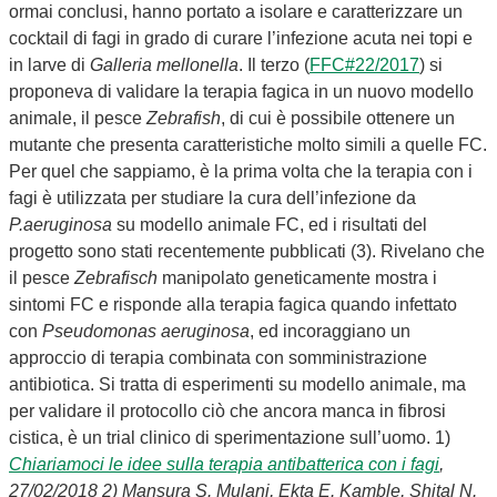
ormai conclusi, hanno portato a isolare e caratterizzare un
cocktail di fagi in grado di curare l’infezione acuta nei topi e
in larve di
Galleria mellonella
. Il terzo (
FFC#22/2017
) si
proponeva di validare la terapia fagica in un nuovo modello
animale, il pesce
Zebrafish
, di cui è possibile ottenere un
mutante che presenta caratteristiche molto simili a quelle FC.
Per quel che sappiamo, è la prima volta che la terapia con i
fagi è utilizzata per studiare la cura dell’infezione da
P.aeruginosa
su modello animale FC, ed i risultati del
progetto sono stati recentemente pubblicati (3). Rivelano che
il pesce
Zebrafisch
manipolato geneticamente mostra i
sintomi FC e risponde alla terapia fagica quando infettato
con
Pseudomonas aeruginosa
, ed incoraggiano un
approccio di terapia combinata con somministrazione
antibiotica. Si tratta di esperimenti su modello animale, ma
per validare il protocollo ciò che ancora manca in fibrosi
cistica, è un trial clinico di sperimentazione sull’uomo. 1)
Chiariamoci le idee sulla terapia antibatterica con i fagi
,
27/02/2018
2) Mansura S. Mulani, Ekta E. Kamble, Shital N.