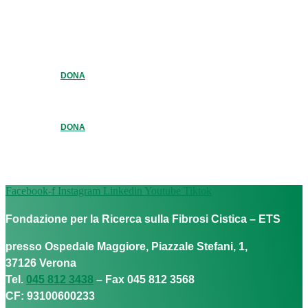
DONA
DONA
Facebook-f
Instagram
Linkedin
Youtube
Tiktok
Fondazione per la Ricerca sulla Fibrosi Cistica – ETS
presso Ospedale Maggiore, Piazzale Stefani, 1,
37126 Verona
Tel.
045 812 3438
– Fax 045 812 3568
CF: 93100600233