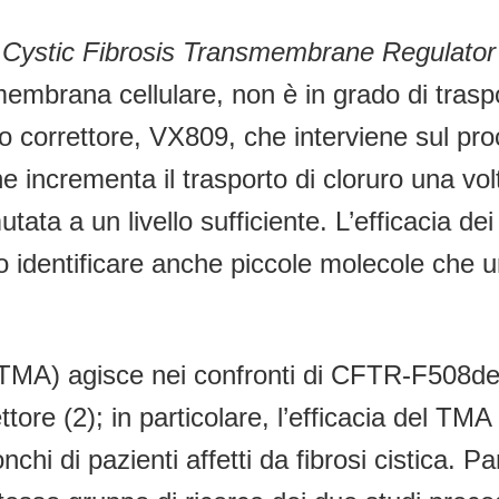
a
Cystic Fibrosis Transmembrane Regulator
embrana cellulare, non è in grado di traspo
 correttore, VX809, che interviene sul pr
he incrementa il trasporto di cloruro una v
tata a un livello sufficiente. L’efficacia dei
dentificare anche piccole molecole che uni
a (TMA) agisce nei confronti di CFTR-F508d
ettore (2); in particolare, l’efficacia del 
onchi di pazienti affetti da fibrosi cistica. Pa