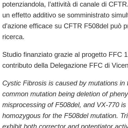
potenziandola, l’attività di canale di C
un effetto additivo se somministrato simu
d’azione efficace su CFTR F508del può pro
ricerca.
Studio finanziato grazie al progetto FFC 1 
contributo della Delegazione FFC di Vice
Cystic Fibrosis is caused by mutations 
common mutation being deletion of phenyla
misprocessing of F508del, and VX-770 is a
homozygous for the F508del mutation. Trim
exhibit both corrector and potentiator activ