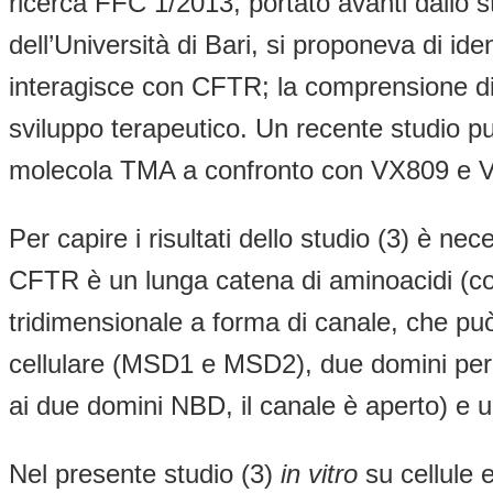
ricerca FFC 1/2013, portato avanti dallo s
dell’Università di Bari, si proponeva di i
interagisce con CFTR; la comprensione d
sviluppo terapeutico. Un recente studio pub
molecola TMA a confronto con VX809 e 
Per capire i risultati dello studio (3) è ne
CFTR è un lunga catena di aminoacidi (com
tridimensionale a forma di canale, che pu
cellulare (MSD1 e MSD2), due domini per
ai due domini NBD, il canale è aperto) e 
Nel presente studio (3)
in vitro
su cellule 