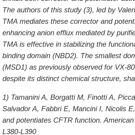
The authors of this study (3), led by Val
TMA mediates these corrector and potentiat
enhancing anion efflux mediated by purif
TMA is effective in stabilizing the functi
binding domain (NBD2). The smallest dom
(MSD1) as previously observed for VX-809
despite its distinct chemical structure, 
1) Tamanini A, Borgatti M, Finotti A, Picc
Salvador A, Fabbri E, Mancini I, Nicolis E
and potentiates CFTR function. American 
L380-L390