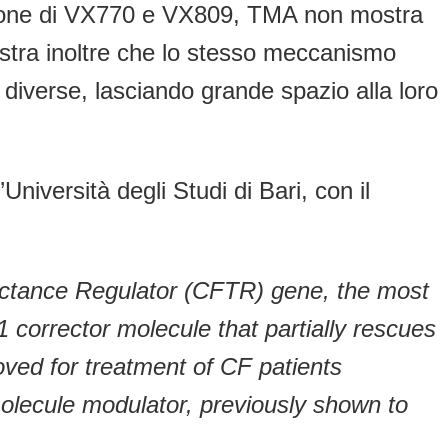
’azione di VX770 e VX809, TMA non mostra
ostra inoltre che lo stesso meccanismo
iverse, lasciando grande spazio alla loro
niversità degli Studi di Bari, con il
uctance Regulator (CFTR) gene, the most
corrector molecule that partially rescues
oved for treatment of CF patients
molecule modulator, previously shown to