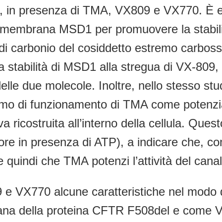
ula, in presenza di TMA, VX809 e VX770. È 
 membrana MSD1 per promuovere la stabili
 di carbonio del cosiddetto estremo carboss
 stabilità di MSD1 alla stregua di VX-809,
lle due molecole. Inoltre, nello stesso studi
anismo di funzionamento di TMA come potenz
va ricostruita all’interno della cellula. Qu
re in presenza di ATP), a indicare che, co
uindi che TMA potenzi l’attività del canale
 e VX770 alcune caratteristiche nel mod
rana della proteina CFTR F508del e come 