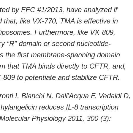
orted by FFC #1/2013, have analyzed if
 that, like VX-770, TMA is effective in
liposomes. Furthermore, like VX-809,
ory “R” domain or second nucleotide-
as the first membrane-spanning domain
im that TMA binds directly to CFTR, and,
-809 to potentiate and stabilize CFTR.
onti I, Bianchi N, Dall’Acqua F, Vedaldi D,
hylangelicin reduces IL-8 transcription
Molecular Physiology 2011, 300 (3):