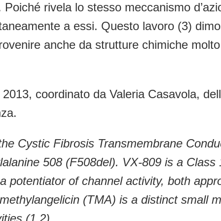
FTR. Poiché rivela lo stesso meccanismo d
ltaneamente a essi. Questo lavoro (3) dim
venire anche da strutture chimiche molto d
2013, coordinato da Valeria Casavola, dell’U
nza.
in the Cystic Fibrosis Transmembrane Cond
lanine 508 (F508del). VX-809 is a Class 1 
 potentiator of channel activity, both appr
ethylangelicin (TMA) is a distinct small 
ities (1,2).