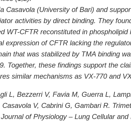
eria Casavola (University of Bari) and supp
or activities by direct binding. They found
ied WT-CFTR reconstituted in phospholipid 
onal expression of CFTR lacking the regulat
ain that was stabilized by TMA binding w
. Together, these findings support the cla
shares similar mechanisms as VX-770 and VX
agli L, Bezzerri V, Favia M, Guerra L, Lampr
, Casavola V, Cabrini G, Gambari R. Trimet
Journal of Physiology – Lung Cellular and 