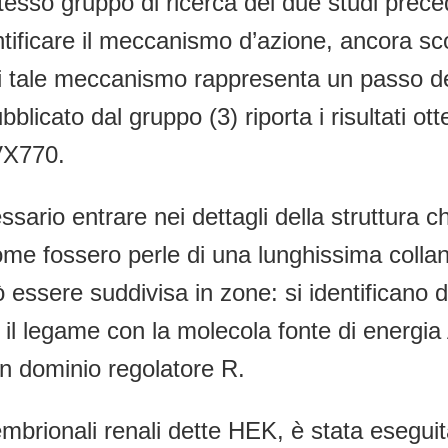
tesso gruppo di ricerca dei due studi prec
dentificare il meccanismo d’azione, ancora 
i tale meccanismo rappresenta un passo de
blicato dal gruppo (3) riporta i risultati o
VX770.
cessario entrare nei dettagli della struttura
e fossero perle di una lunghissima collan
ò essere suddivisa in zone: si identifican
 il legame con la molecola fonte di energ
un dominio regolatore R.
embrionali renali dette HEK, è stata eseguit