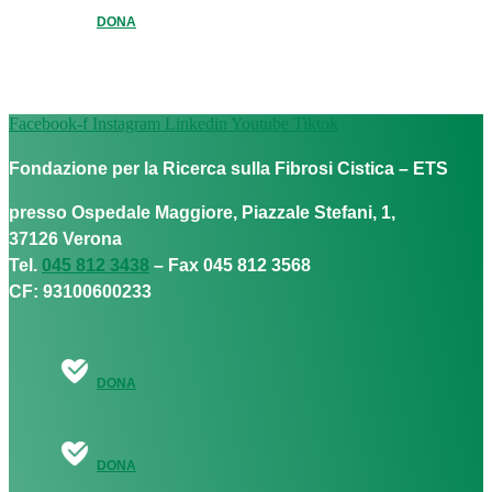
DONA
Facebook-f
Instagram
Linkedin
Youtube
Tiktok
Fondazione per la Ricerca sulla Fibrosi Cistica – ETS
presso Ospedale Maggiore, Piazzale Stefani, 1,
37126 Verona
Tel.
045 812 3438
– Fax 045 812 3568
CF: 93100600233
DONA
DONA