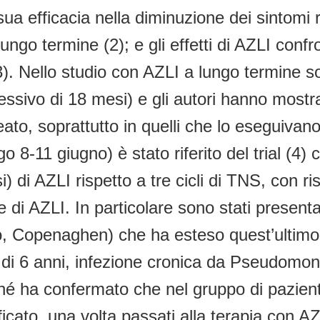
ua efficacia nella diminuzione dei sintomi r
lungo termine (2); e gli effetti di AZLI conf
Nello studio con AZLI a lungo termine sono 
ssivo di 18 mesi) e gli autori hanno mostra
ato, soprattutto in quelli che lo eseguivano 
-11 giugno) è stato riferito del trial (4) 
i) di AZLI rispetto a tre cicli di TNS, con ri
e di AZLI. In particolare sono stati presentat
 Copenaghen) che ha esteso quest’ultimo stu
ore di 6 anni, infezione cronica da Pseudom
rché ha confermato che nel gruppo di pazient
ificato, una volta passati alla terapia con