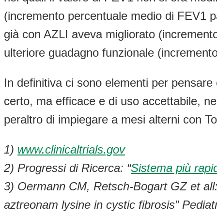
(incremento percentuale medio di FEV1 par
già con AZLI aveva migliorato (incremento
ulteriore guadagno funzionale (increment
In definitiva ci sono elementi per pensare
certo, ma efficace e di uso accettabile, n
peraltro di impiegare a mesi alterni con T
1)
www.clinicaltrials.gov
2) Progressi di Ricerca: “
Sistema più rapid
3) Oermann CM, Retsch-Bogart GZ et all: 
aztreonam lysine in cystic fibrosis” Pedia