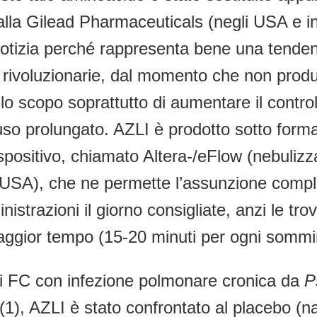
lla Gilead Pharmaceuticals (negli USA e i
otizia perché rappresenta bene una tendenza
 rivoluzionarie, dal momento che non produc
llo scopo soprattutto di aumentare il contro
 all’uso prolungato. AZLI è prodotto sotto for
spositivo, chiamato Altera-/eFlow (nebulizz
 USA), che ne permette l’assunzione complet
strazioni il giorno consigliate, anzi le trov
maggior tempo (15-20 minuti per ogni sommi
nti FC con infezione polmonare cronica da
P
(1), AZLI è stato confrontato al placebo (n