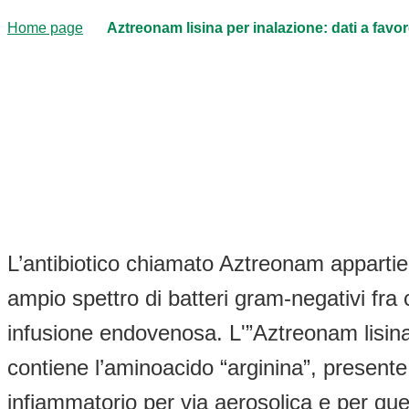
Home page
Aztreonam lisina per inalazione: dati a favor
L’antibiotico chiamato Aztreonam appartien
ampio spettro di batteri gram-negativi fra
infusione endovenosa. L'”Aztreonam lisina”
contiene l’aminoacido “arginina”, presen
infiammatorio per via aerosolica e per ques