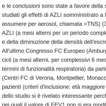
e le conclusioni sono state a favore della s
studiati gli effetti di AZLI somministrato a 
assumere per aerosol, chiamata =TNS) (3). 
AZLI (a mesi alterni per un periodo comple
e della diminuzione della densità dell’escre
All’ultimo Congresso FC Europeo (Amburgo 8
cicli (a mesi alterni, per complessivi 6 mes
termini di funzionalità respiratoria) da part
(Centri FC di Verona, Montpellier, Monaco,
pazienti (criteri d’inclusione: età maggi
dello studio si è rivelato interessante pe
nei quali il valore di FEV1 non si era mod