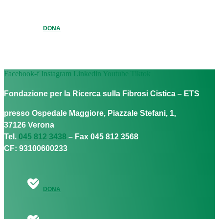
DONA
Facebook-f
Instagram
Linkedin
Youtube
Tiktok
Fondazione per la Ricerca sulla Fibrosi Cistica – ETS
presso Ospedale Maggiore, Piazzale Stefani, 1,
37126 Verona
Tel.
045 812 3438
– Fax 045 812 3568
CF: 93100600233
DONA