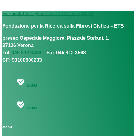
Facebook-f
Instagram
Linkedin
Youtube
Tiktok
Fondazione per la Ricerca sulla Fibrosi Cistica – ETS
presso Ospedale Maggiore, Piazzale Stefani, 1,
37126 Verona
Tel.
045 812 3438
– Fax 045 812 3568
CF: 93100600233
DONA
DONA
Menu