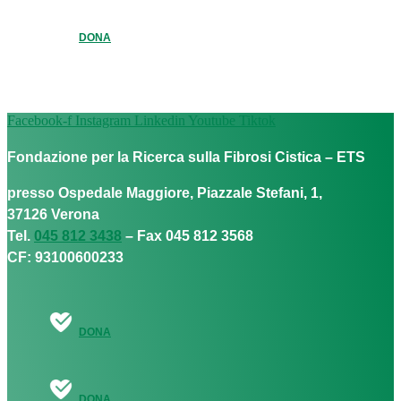
DONA
Facebook-f
Instagram
Linkedin
Youtube
Tiktok
Fondazione per la Ricerca sulla Fibrosi Cistica – ETS
presso Ospedale Maggiore, Piazzale Stefani, 1,
37126 Verona
Tel.
045 812 3438
– Fax 045 812 3568
CF: 93100600233
DONA
DONA