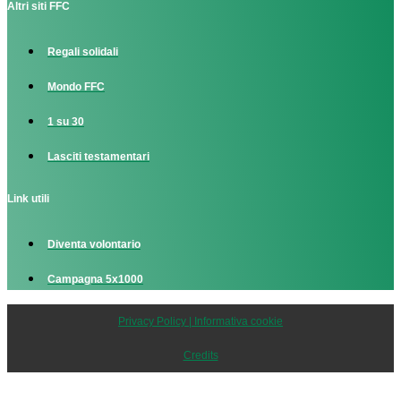
Altri siti FFC
Regali solidali
Mondo FFC
1 su 30
Lasciti testamentari
Link utili
Diventa volontario
Campagna 5x1000
Privacy Policy | Informativa cookie
Credits