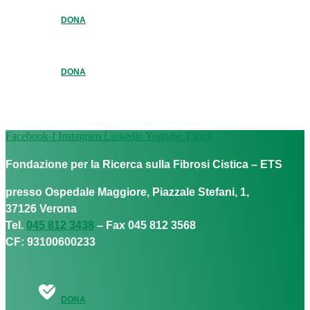
DONA
DONA
Facebook-f
Instagram
Linkedin
Youtube
Tiktok
Fondazione per la Ricerca sulla Fibrosi Cistica – ETS
presso Ospedale Maggiore, Piazzale Stefani, 1,
37126 Verona
Tel.
045 812 3438
– Fax 045 812 3568
CF: 93100600233
DONA