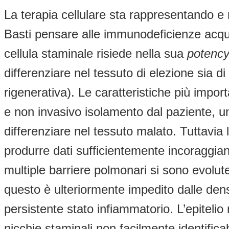
La terapia cellulare sta rappresentando e 
Basti pensare alle immunodeficienze acqui
cellula staminale risiede nella sua
potenc
differenziare nel tessuto di elezione sia d
rigenerativa). Le caratteristiche più impor
e non invasivo isolamento dal paziente, un
differenziare nel tessuto malato. Tuttavia 
produrre dati sufficientemente incoraggiant
multiple barriere polmonari si sono evolute 
questo è ulteriormente impedito dalle dense
persistente stato infiammatorio. L’epitelio 
nicchie staminali non facilmente identificabi