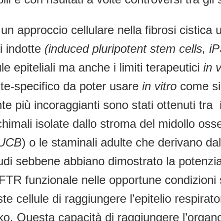
n approccio cellulare nella fibrosi cistica u
ti indotte
(induced pluripotent stem cells, i
le epiteliali ma anche i limiti terapeutici
in v
nte-specifico da poter usare
in vitro
come sis
e più incoraggianti sono stati ottenuti tra il
himali isolate dallo stroma del midollo oss
 UCB
) o le staminali adulte che derivano da
udi sebbene abbiano dimostrato la potenzialit
CFTR funzionale nelle opportune condizioni
e cellule di raggiungere l’epitelio respirat
o. Questa capacità di raggiungere l’organo