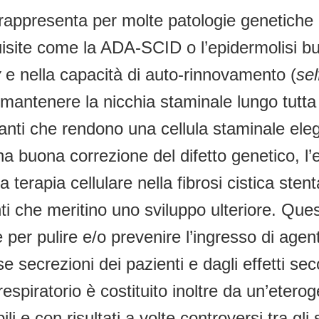
rappresenta per molte patologie genetiche u
site come la ADA-SCID o l’epidermolisi bu
y
e nella capacità di auto-rinnovamento (
sel
i mantenere la nicchia staminale lungo tutta 
tanti che rendono una cellula staminale eleg
a buona correzione del difetto genetico, l’
la terapia cellulare nella fibrosi cistica s
i che meritino uno sviluppo ulteriore. Ques
per pulire e/o prevenire l’ingresso di agenti
 secrezioni dei pazienti e dagli effetti sec
respiratorio è costituito inoltre da un’eterog
li e con risultati a volte controversi tra gli 