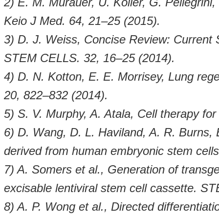
2) E. M. Murauer, U. Koller, G. Pellegrin
Keio J Med. 64, 21–25 (2015).
3) D. J. Weiss, Concise Review: Current 
STEM CELLS. 32, 16–25 (2014).
4) D. N. Kotton, E. E. Morrisey, Lung re
20, 822–832 (2014).
5) S. V. Murphy, A. Atala, Cell therapy fo
6) D. Wang, D. L. Haviland, A. R. Burns, E
derived from human embryonic stem cells.
7) A. Somers et al., Generation of transg
excisable lentiviral stem cell cassette.
8) A. P. Wong et al., Directed differentiat