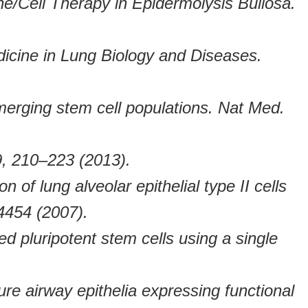
ne/Cell Therapy in Epidermolysis Bullosa.
icine in Lung Biology and Diseases.
merging stem cell populations. Nat Med.
 9, 210–223 (2013).
of lung alveolar epithelial type II cells
4454 (2007).
d pluripotent stem cells using a single
ure airway epithelia expressing functional