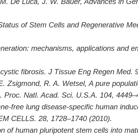
i, M. De Luca, J. W. Bauer, Advances in Ge
Status of Stem Cells and Regenerative Med
generation: mechanisms, applications and e
r cystic fibrosis. J Tissue Eng Regen Med.
. Zsigmond, R. A. Wetsel, A pure population 
 Proc. Natl. Acad. Sci. U.S.A. 104, 4449–
ene-free lung disease-specific human induce
 STEM CELLS. 28, 1728–1740 (2010).
ion of human pluripotent stem cells into mat