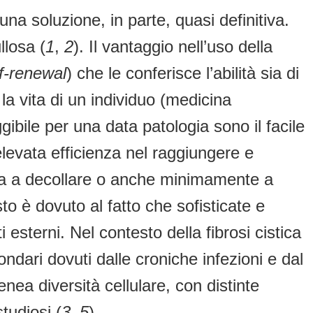
na soluzione, in parte, quasi definitiva.
llosa (
1
,
2
). Il vantaggio nell’uso della
f-renewal
) che le conferisce l’abilità sia di
la vita di un individuo (medicina
gibile per una data patologia sono il facile
elevata efficienza nel raggiungere e
tenta a decollare o anche minimamente a
to è dovuto al fatto che sofisticate e
 esterni. Nel contesto della fibrosi cistica
ondari dovuti dalle croniche infezioni e dal
enea diversità cellulare, con distinte
studiosi (
3
–
5
).