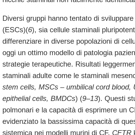
Diversi gruppi hanno tentato di sviluppare u
(ESCs)(
6
), sia cellule staminali pluripoten
differenziare in diverse popolazioni di cellu
oggi un ottimo modello di patologia pazie
strategie terapeutiche. Risultati leggerment
staminali adulte come le staminali mesenc
stem cells, MSCs – umbilical cord blood,
epithelial cells, BMDCs
) (
9
–
13
). Questi st
polmonari e la capacità di esprimere un 
evidenziato la bassissima capacità di quest
sistemica nei modelli murini di CF,
CFTR
k