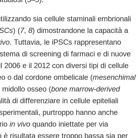
tilizzando sia cellule staminali embrionali
PSCs
) (
7
,
8
) dimostrandone la capacità a
ivo
. Tuttavia, le iPSCs rappresentano
tema di screening di farmaci e di nuove
 2006 e il 2012 con diversi tipi di cellule
eo o dal cordone ombelicale (
mesenchimal
l midollo osseo (
bone marrow-derived
à di differenziare in cellule epiteliali
 sperimentali, purtroppo hanno anche
orio
in vivo
quando iniettate per via
 è risultata essere troppo bassa sia per