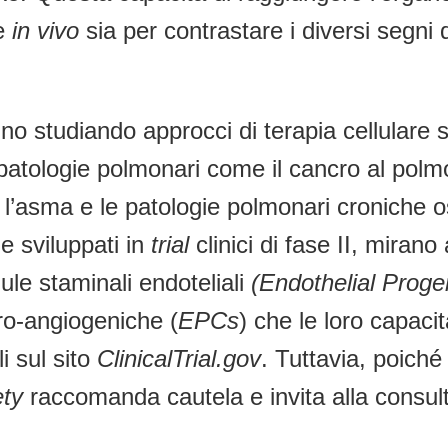
le
in vivo
sia per contrastare i diversi segni de
o studiando approcci di terapia cellulare s
tologie polmonari come il cancro al polmon
l’asma e le patologie polmonari croniche os
he sviluppati in
trial
clinici di fase II, miran
ule staminali endoteliali
(Endothelial Proge
ro-angiogeniche (
EPCs
) che le loro capacit
i sul sito
ClinicalTrial.gov
. Tuttavia, poiché 
ety
raccomanda cautela e invita alla consul