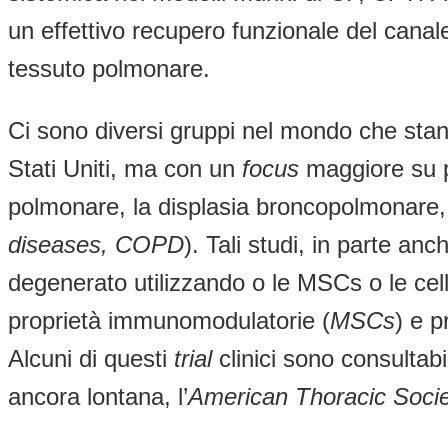
un effettivo recupero funzionale del cana
tessuto polmonare.
Ci sono diversi gruppi nel mondo che stann
Stati Uniti, ma con un
focus
maggiore su pa
polmonare, la displasia broncopolmonare, 
diseases, COPD
). Tali studi, in parte anc
degenerato utilizzando o le MSCs o le cell
proprietà immunomodulatorie (
MSCs
) e p
Alcuni di questi
trial
clinici sono consultabil
ancora lontana, l’
American Thoracic Soci