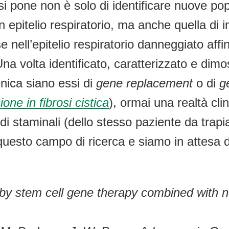
 si pone non è solo di identificare nuove popo
 epitelio respiratorio, ma anche quella di
se nell’epitelio respiratorio danneggiato af
a volta identificato, caratterizzato e dimos
enica siano essi di
gene replacement
o di
g
one in fibrosi cistica
), ormai una realtà cli
 di staminali (dello stesso paziente da trap
uesto campo di ricerca e siamo in attesa di
D by stem cell gene therapy combined with 