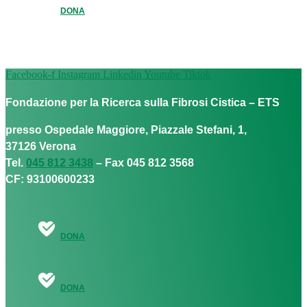
DONA
Facebook-f
Instagram
Linkedin
Youtube
Tiktok
Fondazione per la Ricerca sulla Fibrosi Cistica – ETS
presso Ospedale Maggiore, Piazzale Stefani, 1,
37126 Verona
Tel.
045 812 3438
– Fax 045 812 3568
CF: 93100600233
DONA
DONA