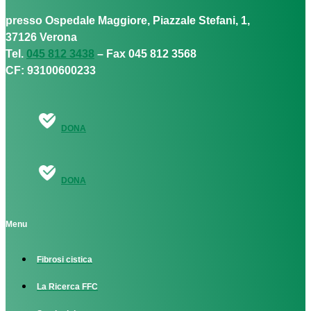
presso Ospedale Maggiore, Piazzale Stefani, 1,
37126 Verona
Tel.
045 812 3438
– Fax 045 812 3568
CF: 93100600233
DONA
DONA
Menu
Fibrosi cistica
La Ricerca FFC