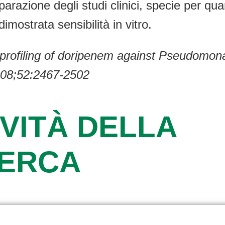
arazione degli studi clinici, specie per qua
mostrata sensibilità in vitro.
 profiling of doripenem against Pseudomo
008;52:2467-2502
VITÀ DELLA
CERCA