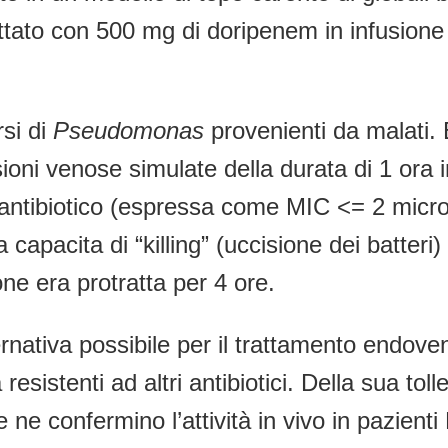
rattato con 500 mg di doripenem in infusione
rsi di
Pseudomonas
provenienti da malati. 
usioni venose simulate della durata di 1 ora 
ll’antibiotico (espressa come MIC <= 2 micr
capacita di “killing” (uccisione dei batteri) 
one era protratta per 4 ore.
nativa possibile per il trattamento endoven
ca resistenti ad altri antibiotici. Della sua 
e ne confermino l’attività in vivo in pazien