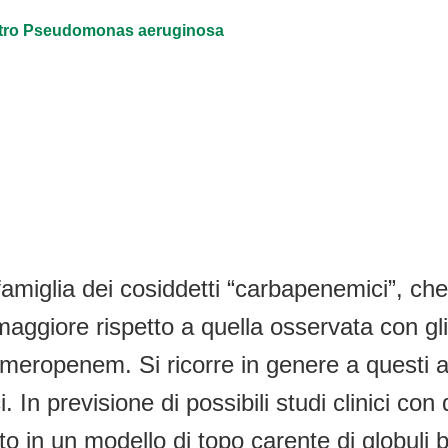
ontro Pseudomonas aeruginosa
famiglia dei cosiddetti “carbapenemici”, che
aggiore rispetto a quella osservata con gli
l meropenem. Si ricorre in genere a questi an
ici. In previsione di possibili studi clinici 
to in un modello di topo carente di globuli 