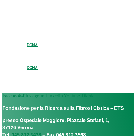
DONA
DONA
Facebook-f
Instagram
Linkedin
Youtube
Tiktok
Fondazione per la Ricerca sulla Fibrosi Cistica – ETS
presso Ospedale Maggiore, Piazzale Stefani, 1,
37126 Verona
Tel.
045 812 3438
– Fax 045 812 3568