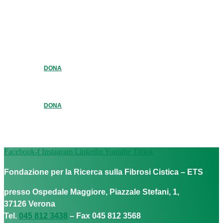
DONA
DONA
Facebook-f
Instagram
Linkedin
Youtube
Tiktok
Fondazione per la Ricerca sulla Fibrosi Cistica – ETS
presso Ospedale Maggiore, Piazzale Stefani, 1,
37126 Verona
Tel.
045 812 3438
– Fax 045 812 3568