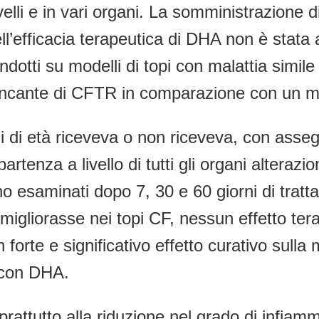
ivelli e in vari organi. La somministrazione d
ll’efficacia terapeutica di DHA non è stata 
ndotti su modelli di topi con malattia simile
ancante di CFTR in comparazione con un m
i di età riceveva o non riceveva, con ass
enza a livello di tutti gli organi alterazion
no esaminati dopo 7, 30 e 60 giorni di trat
igliorasse nei topi CF, nessun effetto terap
orte e significativo effetto curativo sulla 
i con DHA.
rattutto alla riduzione nel grado di infiamm