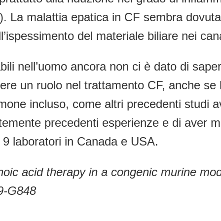
ta). La malattia epatica in CF sembra dovut
ispessimento del materiale biliare nei canali
abili nell’uomo ancora non ci è dato di sa
re un ruolo nel trattamento CF, anche se 
olmone incluso, come altri precedenti studi a
gentemente precedenti esperienze e di aver 
 9 laboratori in Canada e USA.
ic acid therapy in a congenic murine model
39-G848