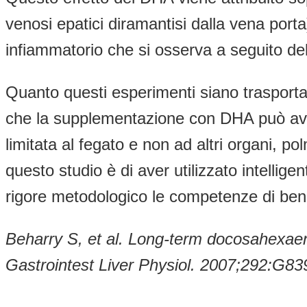
venosi epatici diramantisi dalla vena por
infiammatorio che si osserva a seguito dell’
Quanto questi esperimenti siano trasport
che la supplementazione con DHA può ave
limitata al fegato e non ad altri organi, p
questo studio è di aver utilizzato intelli
rigore metodologico le competenze di ben
Beharry S, et al. Long-term docosahexaeno
Gastrointest Liver Physiol. 2007;292:G8