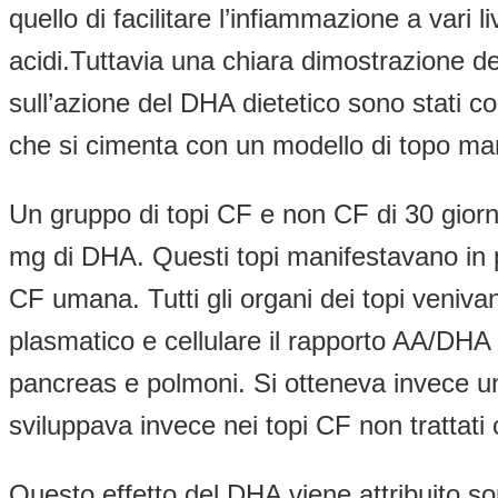
quello di facilitare l’infiammazione a vari l
acidi.Tuttavia una chiara dimostrazione de
sull’azione del DHA dietetico sono stati co
che si cimenta con un modello di topo m
Un gruppo di topi CF e non CF di 30 giorn
mg di DHA. Questi topi manifestavano in part
CF umana. Tutti gli organi dei topi veniva
plasmatico e cellulare il rapporto AA/DHA m
pancreas e polmoni. Si otteneva invece un f
sviluppava invece nei topi CF non trattat
Questo effetto del DHA viene attribuito sop