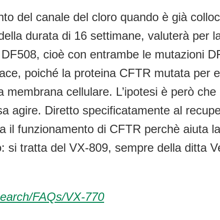
o del canale del cloro quando è già colloc
, della durata di 16 settimane, valuterà per l
DF508, cioè con entrambe le mutazioni DF5
cace, poiché la proteina CFTR mutata per e
ulla membrana cellulare. L’ipotesi è però c
sa agire. Diretto specificatamente al recu
ra il funzionamento di CFTR perchè aiuta l
: si tratta del VX-809, sempre della ditta V
esearch/FAQs/VX-770