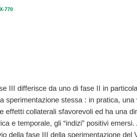
VX-770
ase III differisce da uno di fase II in parti
lla sperimentazione stessa : in pratica, una
ffetti collaterali sfavorevoli ed ha una dimo
a e temporale, gli “indizi” positivi emersi. 
 della fase III della sperimentazione del 