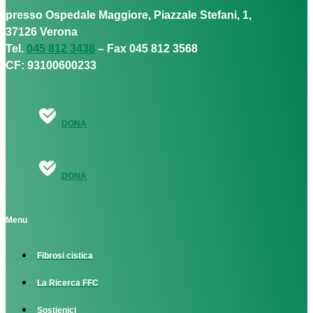
presso Ospedale Maggiore, Piazzale Stefani, 1,
37126 Verona
Tel.
045 812 3438
– Fax 045 812 3568
CF: 93100600233
DONA
DONA
Menu
Fibrosi cistica
La Ricerca FFC
Sostienici