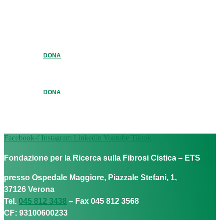
DONA
DONA
Facebook-f
Instagram
Linkedin
Youtube
Tiktok
Fondazione per la Ricerca sulla Fibrosi Cistica – ETS
presso Ospedale Maggiore, Piazzale Stefani, 1,
37126 Verona
Tel.
045 812 3438
– Fax 045 812 3568
CF: 93100600233