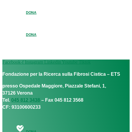
DONA
DONA
Facebook-f
Instagram
Linkedin
Youtube
Tiktok
Fondazione per la Ricerca sulla Fibrosi Cistica – ETS
presso Ospedale Maggiore, Piazzale Stefani, 1,
37126 Verona
Tel.
045 812 3438
– Fax 045 812 3568
CF: 93100600233
DONA