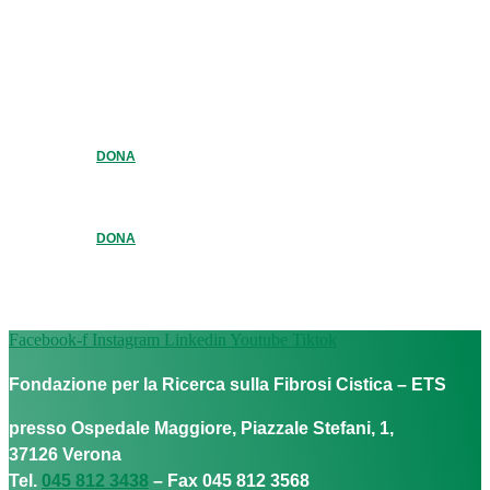
DONA
DONA
Facebook-f
Instagram
Linkedin
Youtube
Tiktok
Fondazione per la Ricerca sulla Fibrosi Cistica – ETS
presso Ospedale Maggiore, Piazzale Stefani, 1,
37126 Verona
Tel.
045 812 3438
– Fax 045 812 3568