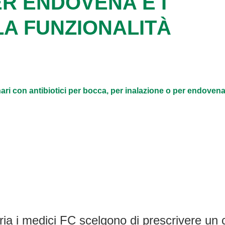
ER ENDOVENA E I
LA FUNZIONALITÀ
ri con antibiotici per bocca, per inalazione o per endovena e 
ia i medici FC scelgono di prescrivere un c