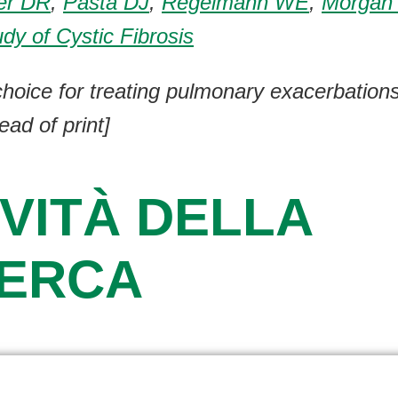
er DR
,
Pasta DJ
,
Regelmann WE
,
Morgan
dy of Cystic Fibrosis
choice for treating pulmonary exacerbations 
ad of print]
VITÀ DELLA
CERCA