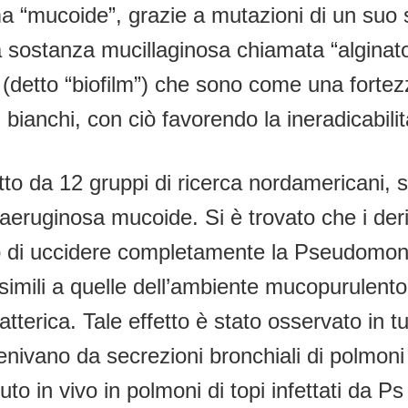
ma “mucoide”, grazie a mutazioni di un suo
a sostanza mucillaginosa chiamata “alginat
detto “biofilm”) che sono come una fortezza
buli bianchi, con ciò favorendo la ineradicabil
tto da 12 gruppi di ricerca nordamericani, si
aeruginosa mucoide. Si è trovato che i deri
o di uccidere completamente la Pseudomonas
i simili a quelle dell’ambiente mucopurulent
terica. Tale effetto è stato osservato in tut
enivano da secrezioni bronchiali di polmoni
to in vivo in polmoni di topi infettati da 