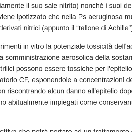
mente il suo sale nitrito) nonché i suoi der
a viene ipotizzato che nella Ps aeruginosa m
ivati nitrici (appunto il “tallone di Achille”
menti in vitro la potenziale tossicità dell’a
somministrazione aerosolica della sostanza a
trilici possono essere tossiche per l’epitel
piratorio CF, esponendole a concentrazioni d
non riscontrando alcun danno all’epitelio do
) sono abitualmente impiegati come conservant
pettiva che potrà portare ad un trattamen