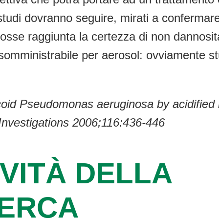
tudi dovranno seguire, mirati a confermare q
 fosse raggiunta la certezza di non dannosi
o somministrabile per aerosol: ovviamente s
coid Pseudomonas aeruginosa by acidified nit
l Investigations 2006;116:436-446
VITÀ DELLA
CERCA