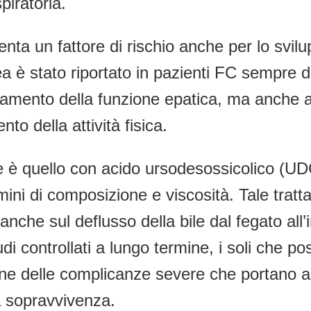
piratoria.
ta un fattore di rischio anche per lo svilup
a è stato riportato in pazienti FC sempre d
amento della funzione epatica, ma anche a q
to della attività fisica.
e è quello con acido ursodesossicolico (U
rmini di composizione e viscosità. Tale tratt
 e anche sul deflusso della bile dal fegato a
di controllati a lungo termine, i soli che po
e delle complicanze severe che portano alla 
a sopravvivenza.