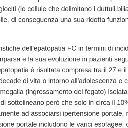
ociti (le cellule che delimitano i duttuli bi
a bile, di conseguenza una sua ridotta funzi
istiche dell’epatopatia FC in termini di incid
arsa e la sua evoluzione in pazienti segui
epatopatia è risultata compresa tra il 27 e
ecade di vita o intorno all’adolescenza e c
egalia (ingrossamento del fegato) isolata r
studi sottolineano però che solo in circa il 1
vamente ad associarsi ipertensione portale, 
sione portale includono le varici esofagee,