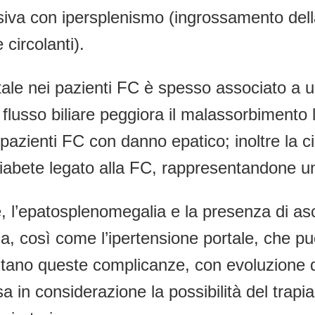
siva con ipersplenismo (ingrossamento del
 circolanti).
rtale nei pazienti FC è spesso associato a 
flusso biliare peggiora il malassorbimento li
zienti FC con danno epatico; inoltre la cir
diabete legato alla FC, rappresentandone un 
, l’epatosplenomegalia e la presenza di asc
ia, così come l’ipertensione portale, che 
tano queste complicanze, con evoluzione del
 in considerazione la possibilità del trapia